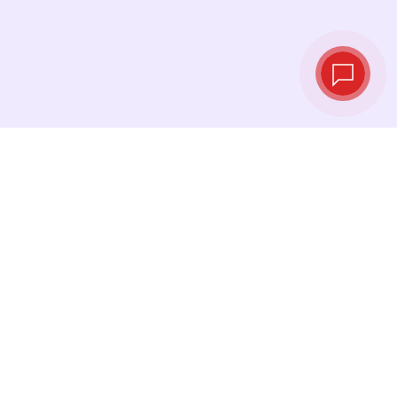
Курсы валют в
реальном
времени