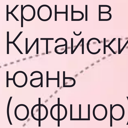
кроны в
Китайск
юань
(оффшор