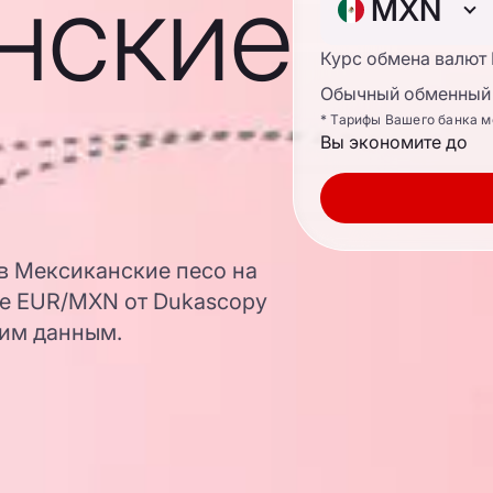
нские
MXN
Курс обмена валют
Обычный обменный 
* Тарифы Вашего банка м
Вы экономите до
 в Мексиканские песо на
ре EUR/MXN от Dukascopy
ким данным.