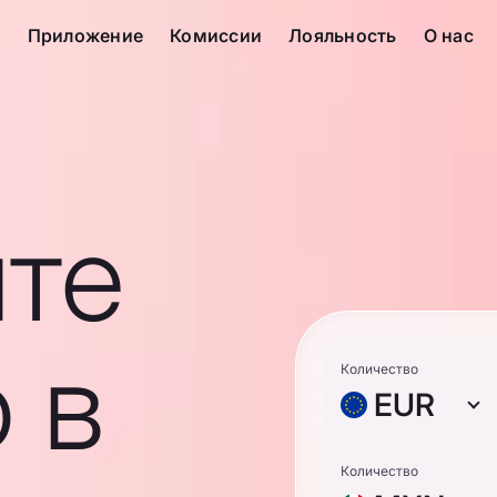
с
Приложение
Комиссии
Лояльность
О нас
те
 в
Количество
EUR
Количество