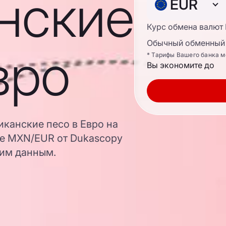
нские
EUR
Курс обмена валют
Обычный обменный 
вро
* Тарифы Вашего банка м
Вы экономите до
иканские песо в Евро на
ре MXN/EUR от Dukascopy
ким данным.