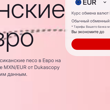
нские
EUR
Курс обмена валют
Обычный обменный 
вро
* Тарифы Вашего банка м
Вы экономите до
сиканские песо в Евро на
ре MXN/EUR от Dukascopy
ким данным.