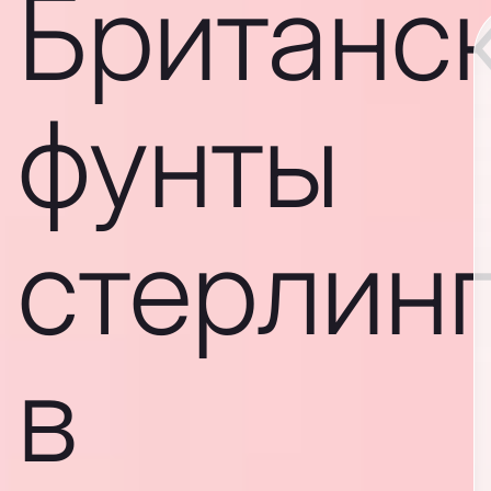
Британс
фунты
стерлин
в