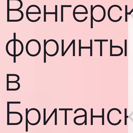
Венгерс
форинты
в
Британс