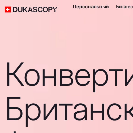
Персональный
Бизне
Конверт
Британс