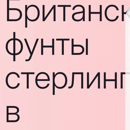
Британс
фунты
стерлин
в