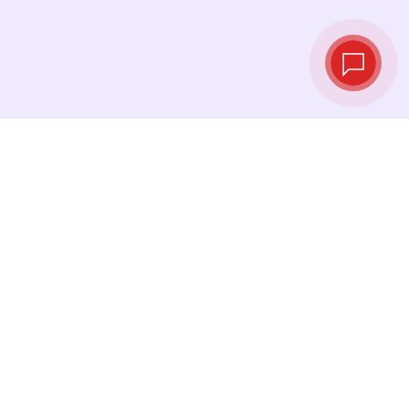
Курсы валют в
реальном
времени