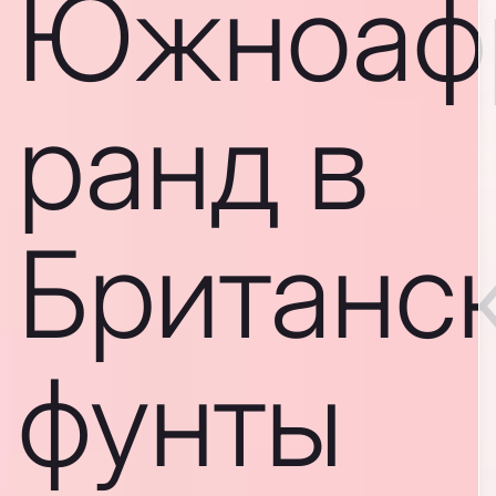
Южноаф
ранд в
Британс
фунты