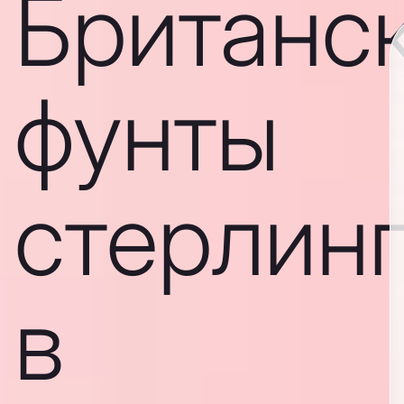
Британс
фунты
стерлин
в