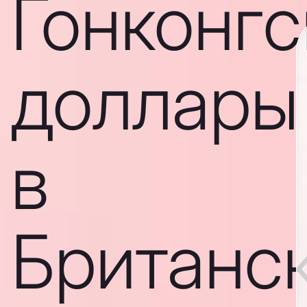
Гонконгс
доллары
в
Британс