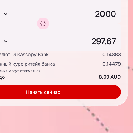
алют Dukascopy Bank
0.14883
ный курс ритейл банка
0.14479
анка могут отличаться
до
8.09 AUD
Начать сейчас