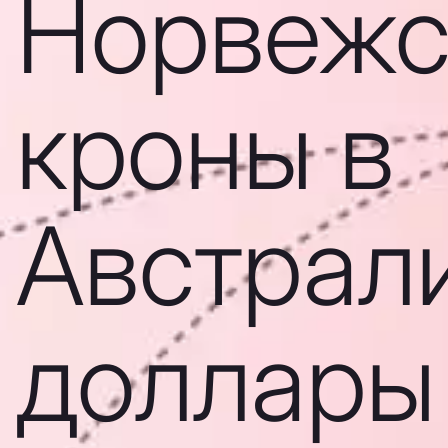
Норвежс
кроны в
Австрал
доллары