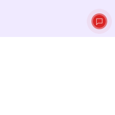
Курсы валют в
реальном
времени