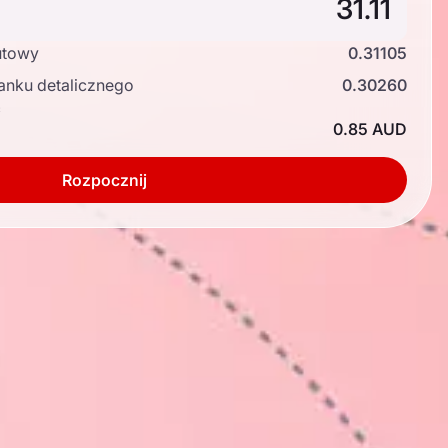
utowy
0.31105
anku detalicznego
0.30260
ć
0.85 AUD
Rozpocznij