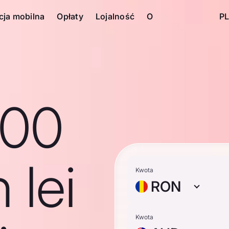
cja mobilna
Opłaty
Lojalność
O
PL
100
 lei
Kwota
RON
Kwota