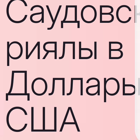
Саудовс
риялы в
Доллар
США