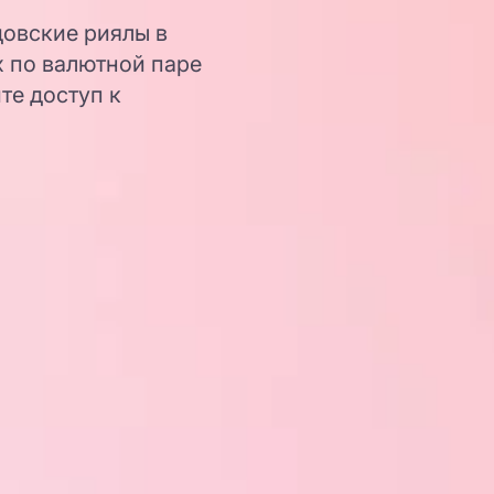
довские риялы в
 по валютной паре
те доступ к