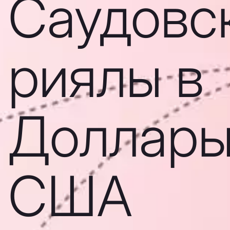
Саудовс
риялы в
Доллар
США