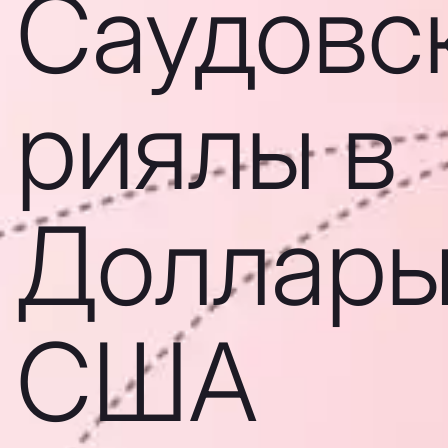
Саудовс
риялы в
Доллар
США