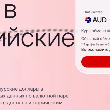
 в
Количество
AUD
ийские
Курс обмена в
Обычный обмен
* Тарифы Вашего б
Вы экономите 
пурские доллары в
ых данных по валютной паре
ите доступ к историческим