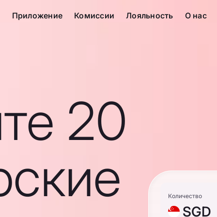
с
Приложение
Комиссии
Лояльность
О нас
те 20
рские
Количество
SGD