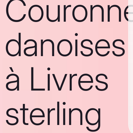
Couronn
danoises
à Livres
sterling