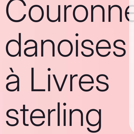
Couronn
danoises
à Livres
sterling