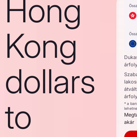
Hong
Öss
Kong
Öss
Duka
dollars
árfol
Szab
lakos
átvált
árfol
to
* a ba
lehetn
Megta
akár