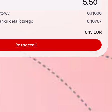
utowy
0.11006
anku detalicznego
0.10707
ć
0.15 EUR
Rozpocznij