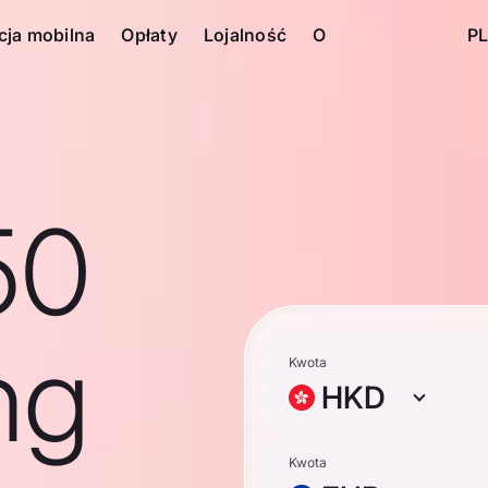
cja mobilna
Opłaty
Lojalność
O
PL
50
ng
Kwota
HKD
Kwota