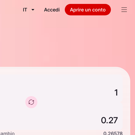
IT
Accedi
Aprire un conto
cambio
0.26578