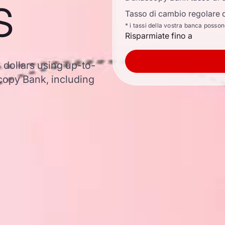
s
Tasso di cambio regolare d
* i tassi della vostra banca posso
Risparmiate fino a
S dollars using up-to-
opy Bank, including