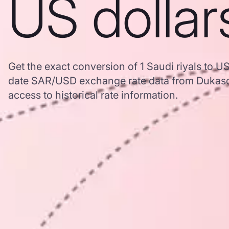
US dollar
Get the exact conversion of 1 Saudi riyals to U
date SAR/USD exchange rate data from Dukasc
access to historical rate information.