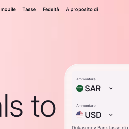
 mobile
Tasse
Fedeltà
A proposito di
Ammontare
SAR
ls to
Ammontare
USD
Dukascopy Bank tasso di 