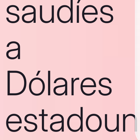
saudíes
a
Dólares
estadoun