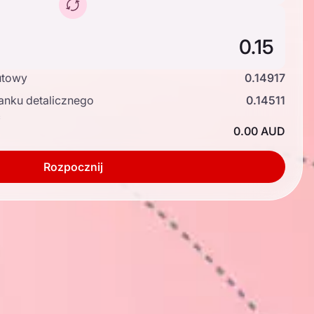
utowy
0.14917
anku detalicznego
0.14511
ć
0.00 AUD
Rozpocznij