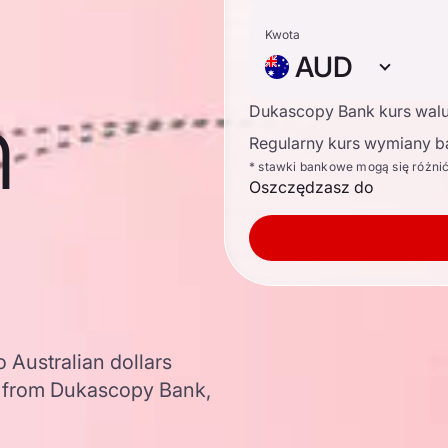
Kwota
AUD
n
Dukascopy Bank kurs wal
Regularny kurs wymiany b
* stawki bankowe mogą się różni
Oszczędzasz do
 Australian dollars
a from Dukascopy Bank,