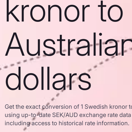
kronor to
Australia
dollars
Get the exact conversion of 1 Swedish kronor to
using up-to-date SEK/AUD exchange rate dat
including access to historical rate information.