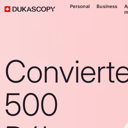
Personal
Business
A
m
Conviert
500