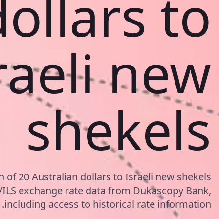
dollars to
raeli new
shekels
 of 20 Australian dollars to Israeli new shekels
/ILS exchange rate data from Dukascopy Bank,
including access to historical rate information.