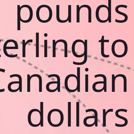
pounds
terling to
Canadian
dollars