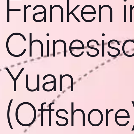
Franken i
Chinesis
Yuan
(Offshore