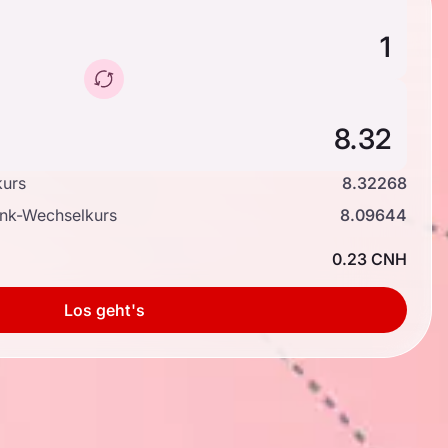
kurs
8.32268
ank-Wechselkurs
8.09644
0.23 CNH
Los geht's