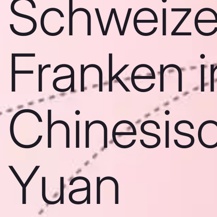
Schweize
Franken i
Chinesis
Yuan