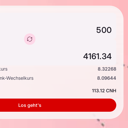
kurs
8.32268
ank-Wechselkurs
8.09644
113.12 CNH
Los geht's