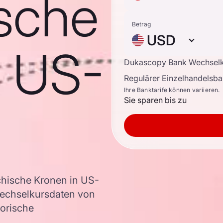
sche
Betrag
USD
n US-
Dukascopy Bank Wechsel
Regulärer Einzelhandelsb
Ihre Banktarife können variieren.
Sie sparen bis zu
hische Kronen in US-
Wechselkursdaten von
torische