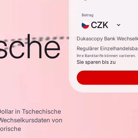
Betrag
CZK
sche
Dukascopy Bank Wechsel
Regulärer Einzelhandelsb
Ihre Banktarife können variieren.
Sie sparen bis zu
llar in Tschechische
Wechselkursdaten von
torische