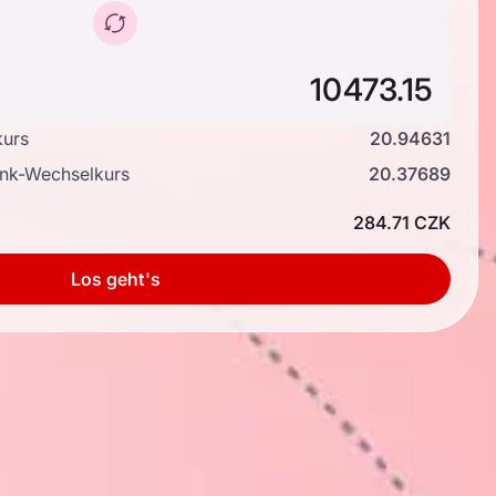
kurs
20.94631
ank-Wechselkurs
20.37689
284.71 CZK
Los geht's