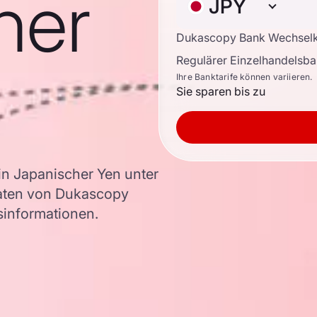
her
JPY
Dukascopy Bank Wechsel
Regulärer Einzelhandelsb
Ihre Banktarife können variieren.
Sie sparen bis zu
n Japanischer Yen unter
aten von Dukascopy
rsinformationen.