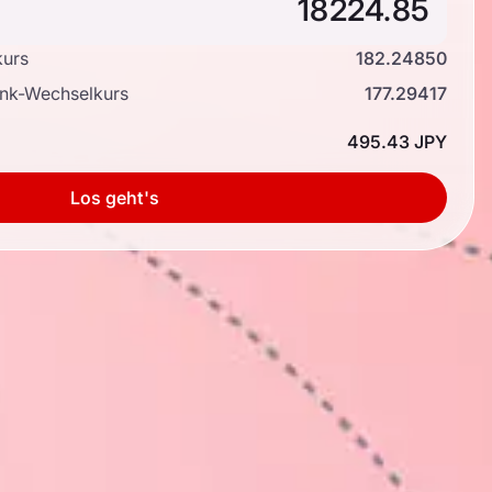
kurs
182.24850
ank-Wechselkurs
177.29417
495.43 JPY
Los geht's