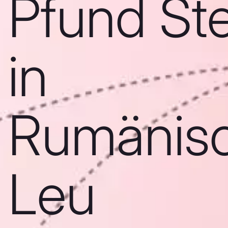
Pfund Ste
in
Rumänis
Leu