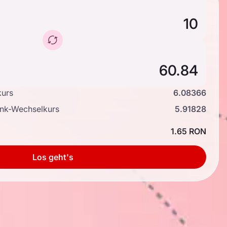
kurs
6.08366
ank-Wechselkurs
5.91828
1.65 RON
Los geht's