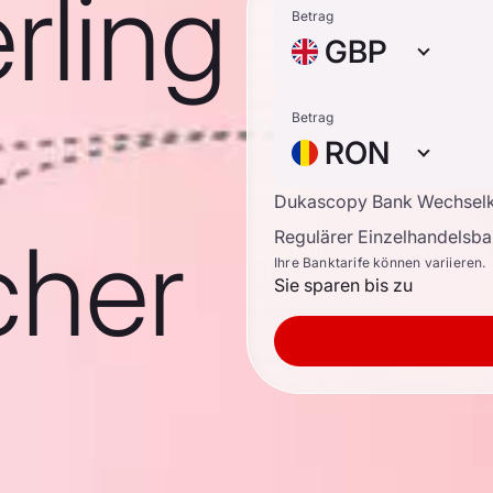
rling
Betrag
GBP
Betrag
RON
Dukascopy Bank Wechsel
cher
Regulärer Einzelhandelsb
Ihre Banktarife können variieren.
Sie sparen bis zu