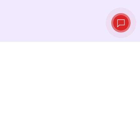
Live‑Wechselkurse
Sehen Sie die neuesten Kurse ein und
tauschen Sie genau im richtigen Moment.