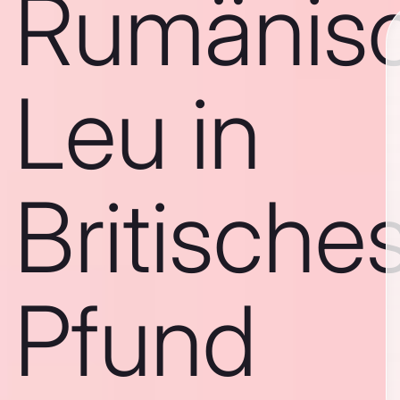
Rumänis
Leu in
Britische
Pfund