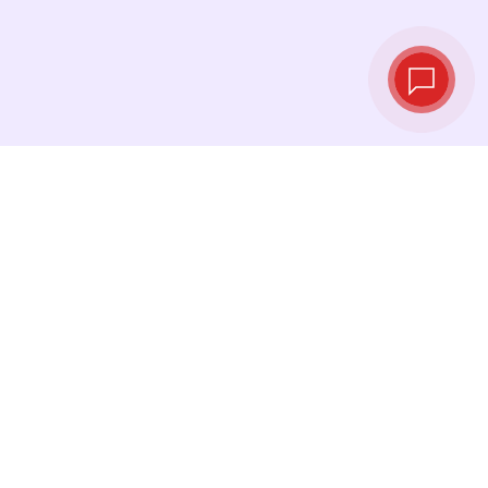
Live‑Wechselkurse
Sehen Sie die neuesten Kurse ein und
tauschen Sie genau im richtigen Moment.