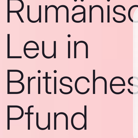
Rumänis
Leu in
Britische
Pfund