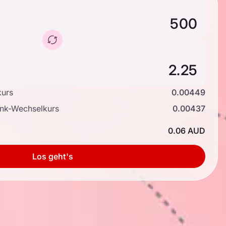
kurs
0.00449
ank-Wechselkurs
0.00437
0.06 AUD
Los geht's