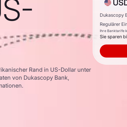
US-
US
Dukascopy B
Regulärer E
Ihre Banktarife 
Sie sparen b
kanischer Rand in US-Dollar unter
aten von Dukascopy Bank,
rmationen.