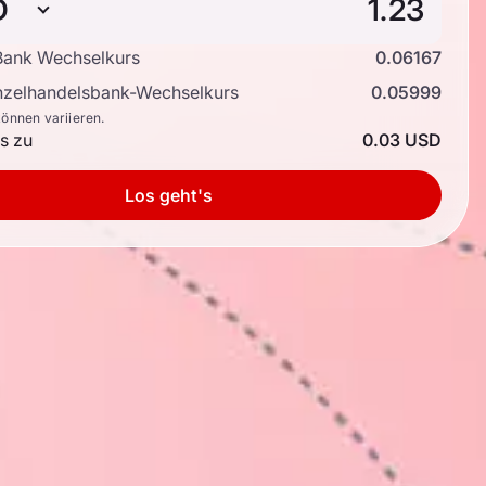
D
ank Wechselkurs
0.06167
inzelhandelsbank-Wechselkurs
0.05999
können variieren.
is zu
0.03 USD
Los geht's