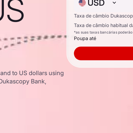
US
USD
Taxa de câmbio Dukascop
Taxa de câmbio habitual d
*as suas taxas bancárias poderão
Poupa até
and to US dollars using
 Dukascopy Bank,