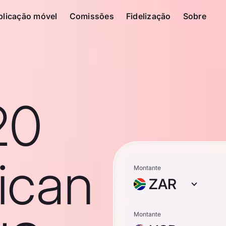
plicação móvel
Comissões
Fidelização
Sobre
20
ican
Montante
ZAR
Montante