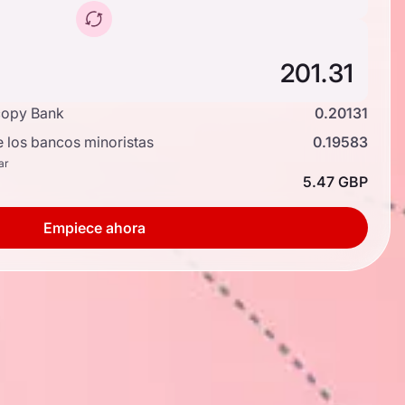
copy Bank
0.20131
e los bancos minoristas
0.19583
ar
5.47 GBP
Empiece ahora