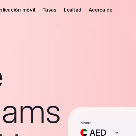
plicación móvil
Tasas
Lealtad
Acerca de
e
hams
Monto
AED