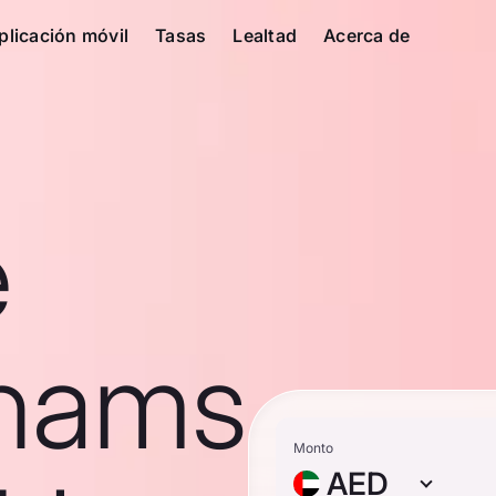
plicación móvil
Tasas
Lealtad
Acerca de
e
rhams
Monto
AED