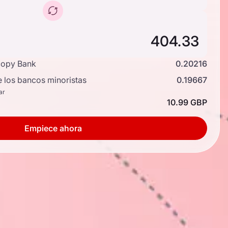
copy Bank
0.20216
e los bancos minoristas
0.19667
ar
10.99 GBP
Empiece ahora