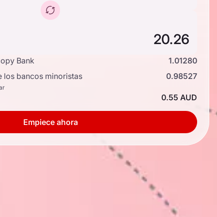
copy Bank
1.01280
e los bancos minoristas
0.98527
ar
0.55 AUD
Empiece ahora