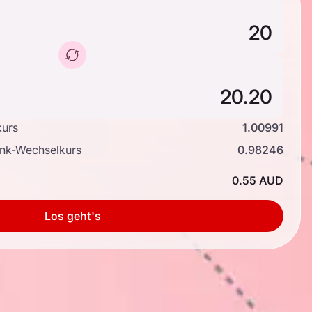
kurs
1.00991
ank-Wechselkurs
0.98246
0.55 AUD
Los geht's