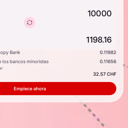
copy Bank
0.11982
e los bancos minoristas
0.11656
ar
32.57 CHF
Empiece ahora