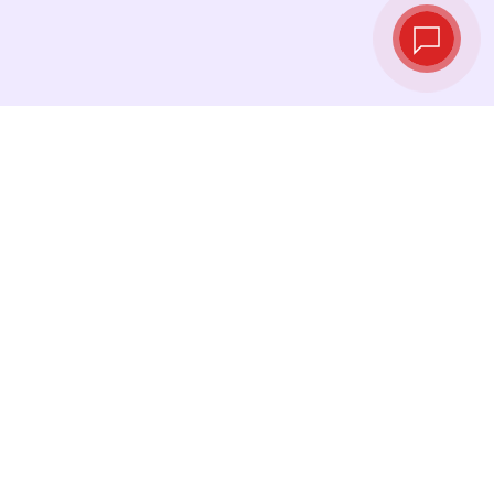
Tipos de cambio
en tiempo real
Consulta los tipos de cambio más recientes y
cambia tu dinero en el momento justo.