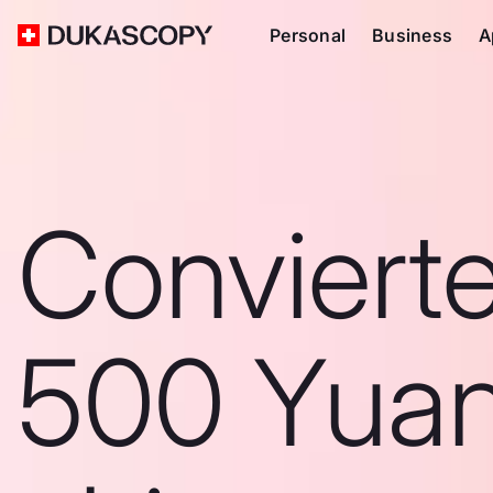
Personal
Business
A
Conviert
500 Yua