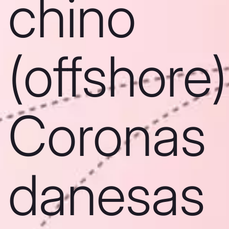
chino
(offshore)
Coronas
danesas