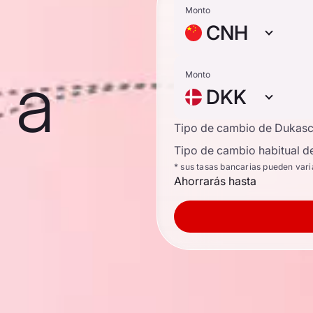
Monto
CNH
 a
Monto
DKK
Tipo de cambio de Dukas
Tipo de cambio habitual d
* sus tasas bancarias pueden vari
Ahorrarás hasta