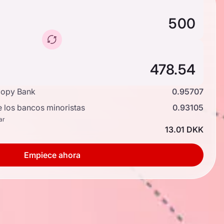
copy Bank
0.95707
e los bancos minoristas
0.93105
ar
13.01 DKK
Empiece ahora