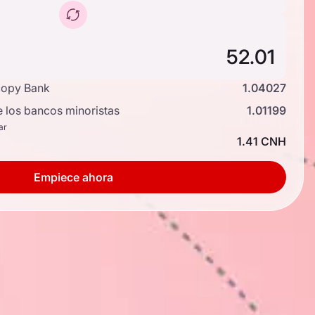
copy Bank
1.04027
e los bancos minoristas
1.01199
ar
1.41 CNH
Empiece ahora