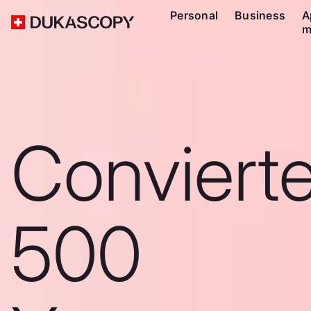
Personal
Business
A
m
Conviert
500