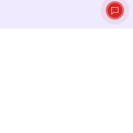
Tipos de cambio
en tiempo real
Consulta los tipos de cambio más recientes y
cambia tu dinero en el momento justo.